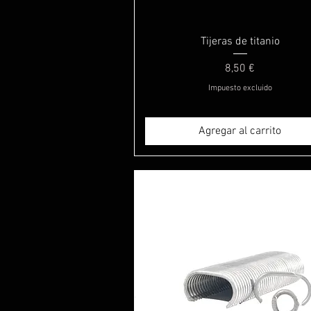
Vista rápida
Tijeras de titanio
Precio
8,50 €
Impuesto excluido
Agregar al carrito