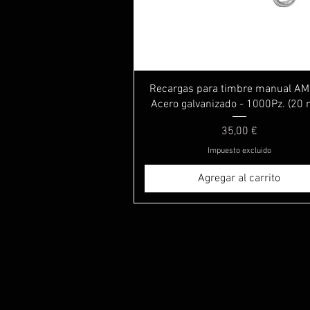
Vista rápida
Recargas para timbre manual AM
Acero galvanizado - 1000Pz. (20
Precio
35,00 €
Impuesto excluido
Agregar al carrito