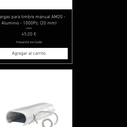
Vista rápida
argas para timbre manual AM20 -
Aluminio - 1000Pz. (20 mm)
Precio
45,00 €
Impuesto excluido
Agregar al carrito