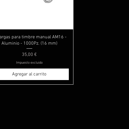
Vista rápida
argas para timbre manual AM16 -
Aluminio - 1000Pz. (16 mm)
Precio
35,00 €
Impuesto excluido
Agregar al carrito