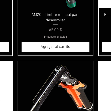
Vista rápida
AM20 - Timbre manual para
Rec
desenrollar
Precio
65,00 €
Impuesto excluido
Agregar al carrito