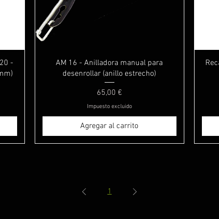
Vista rápida
20 -
AM 16 - Anilladora manual para
Rec
 mm)
desenrollar (anillo estrecho)
Precio
65,00 €
Impuesto excluido
Agregar al carrito
1