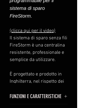
programmabile per il
sistema di sparo
FireStorm.
(clicca qui per il video)
Il sistema di sparo senza fili
FireStorm è una centralina
resistente, professionale e
semplice da utilizzare.
È progettato e prodotto in
Inghilterra, nel rispetto dei
più alti standard di qualità
del Regno Unito.
FUNZIONI E CARATTERISTICHE
È stato progettato
Vantaggi rispetto al trasmettitore