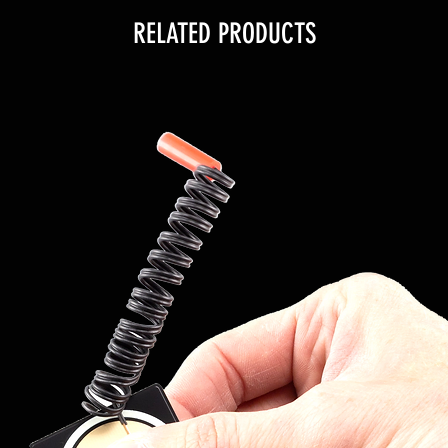
stesso cavo con il quale si
RELATED PRODUCTS
n cavo per ogni piastra).
N° di linee /
monogetti
etti è pre-impostata e segue la
N° massimo
do e delle linee di sparo dei
di monogetti
accesi
contemporan
eamnte
goli con inclinazione a gruppi di
Intervallo
ono visti dal sistema
minimo tra 2
enditori; il modulo di sparo e il
accensioni
, durante i TEST delle linee con