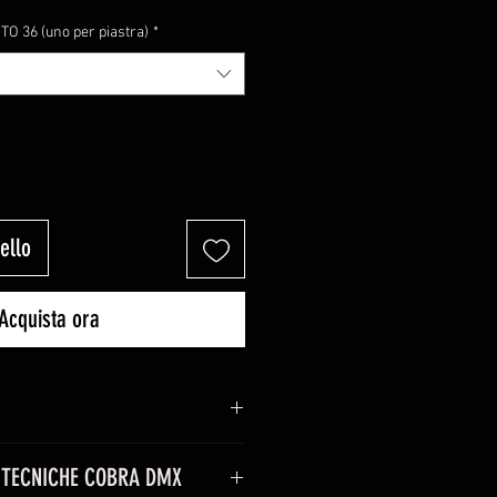
 36 (uno per piastra)
*
ello
Acquista ora
 monogetti con innesto rapido I-
 TECNICHE COBRA DMX
istema COBRA