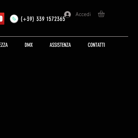
Accedi
(+39) 339 1572365
EZZA
DMX
ASSISTENZA
CONTATTI
o