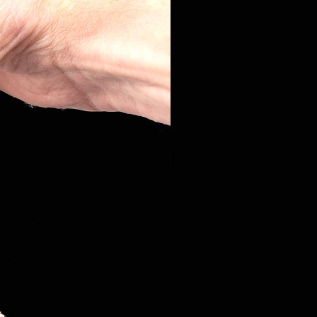
0,6A
La corrente
minima di
accensione è
0,6A
0,18A
La corrente
massima di
non
accensione è
di 0,18A
0,25V
La tensione
massima di
non
accensione è