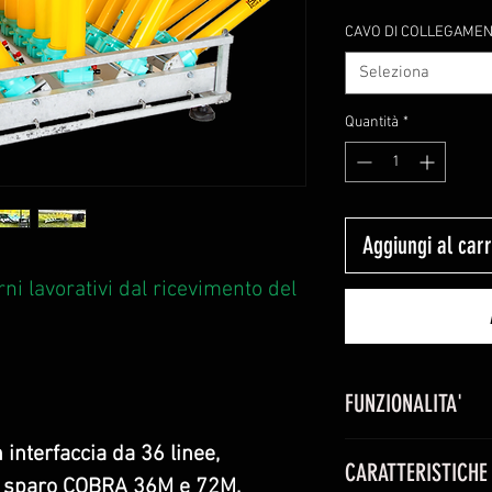
CAVO DI COLLEGAMENTO
Seleziona
Quantità
*
Aggiungi al carr
ni lavorativi dal ricevimento del
FUNZIONALITA'
Gestione e sparo di
 interfaccia da 36 linee,
CARATTERISTICHE
Shot Monetti da s
i sparo COBRA 36M e 72M.