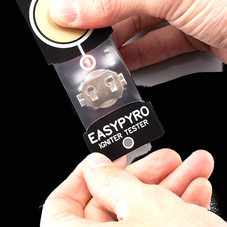
ure con il led spento dove non
.
ere gestita con il telecomando
Corrente
a tutti gli altri moduli di
minima di
nuale che in modalità
accensione
e; è infatti il modulo di sparo
re tutte le funzioni.
Corrente
massima di
rrisponde a 36 linee di sparo;
non
accensione
piastre I-Shot 18, oppure 1
piastre I-Shot 18, oppure 2
Tensione
massima di
non
accensione