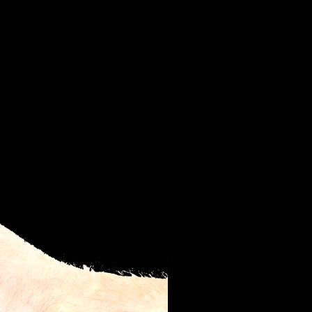
sparo.
36 Linee /
36 monogetti
36 monogetti
singoli
5
Si possono
accendere in
modalità
programmata
fino a 5
monogetti
contemporan
eamente.
1/100 sec
1/100 di
secondo tra 2
accensioni
successive