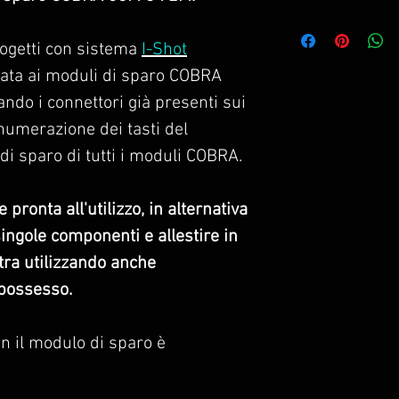
Numero
ogetti con sistema
I-Shot
massimo
ata ai moduli di sparo COBRA
piastre per
modulo
36M /
ndo i connettori già presenti sui
72M
numerazione dei tasti del
di sparo di tutti i moduli COBRA.
 pronta all'utilizzo, in alternativa
singole componenti e allestire in
tra utilizzando anche
Max. linee per
 possesso.
piastra
on il modulo di sparo è
erfaccia (inserita frontalmente
e presente sui moduli di sparo