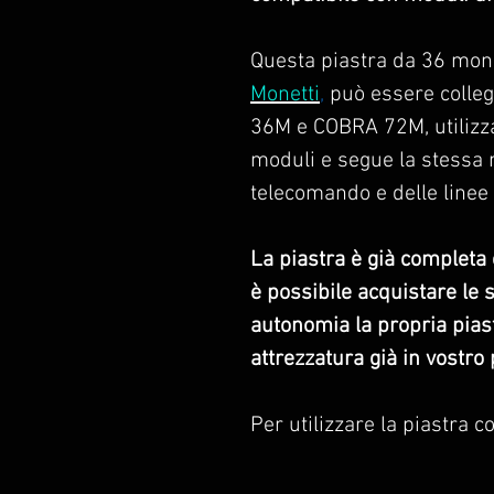
Questa piastra da 36 mon
Monetti
,
può essere colleg
36M e COBRA 72M, utilizza
moduli e segue la stessa 
telecomando e delle linee 
La piastra è già completa e
è possibile acquistare le 
autonomia la propria pias
attrezzatura già in vostro
Per utilizzare la piastra c
necessario collegare l'int
alla piastra) al connettor