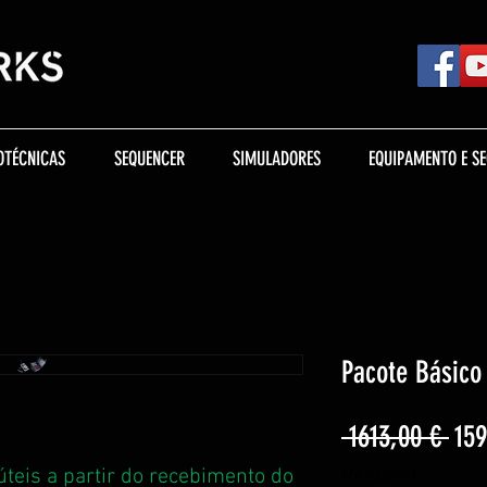
OTÉCNICAS
SEQUENCER
SIMULADORES
EQUIPAMENTO E S
Pacote Básic
Pre
 1613,00 € 
159
nor
úteis a partir do recebimento do
IVA não incl.