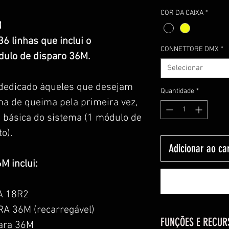
COR DA CAIXA
*
M
6 linhas que inclui o
CONNETTORE DMX
*
dulo de disparo 36M.
Selecionar
 dedicado àqueles que desejam
Quantidade
*
ma de queima pela primeira vez,
o básica do sistema (1 módulo de
o).
Adicionar ao ca
M inclui:
RA 18R2
RA 36M (recarregável)
FUNÇÕES E RECUR
para 36M