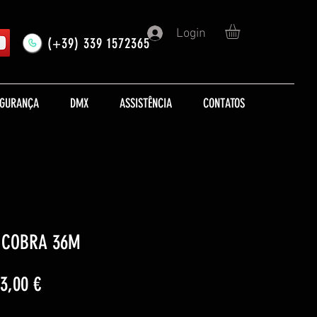
Login
(+39) 339 1572365
EGURANÇA
DMX
ASSISTÊNCIA
CONTATOS
o COBRA 36M
ço
Preço
3,00 €
mal
promocional