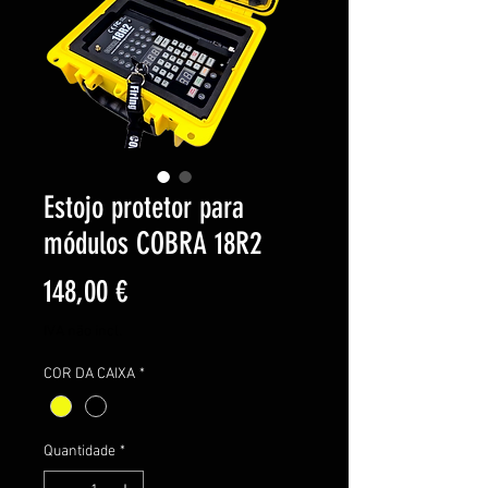
Estojo protetor para
módulos COBRA 18R2
Preço
148,00 €
IVA não incl.
COR DA CAIXA
*
Quantidade
*