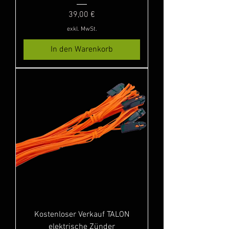
Preis
39,00 €
exkl. MwSt.
In den Warenkorb
Kostenloser Verkauf TALON
elektrische Zünder