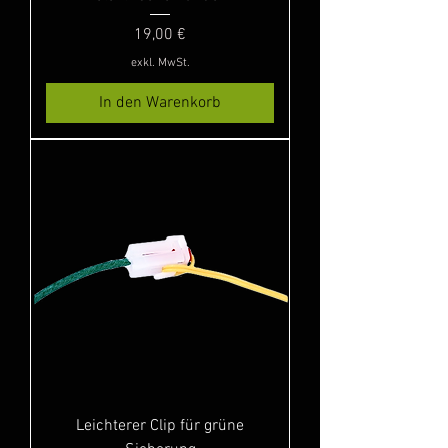
Preis
19,00 €
exkl. MwSt.
In den Warenkorb
Leichterer Clip für grüne