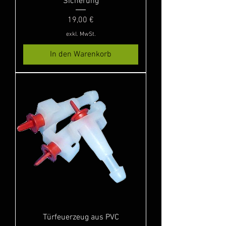
Sicherung
Preis
19,00 €
exkl. MwSt.
In den Warenkorb
Türfeuerzeug aus PVC