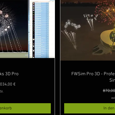
sicht
Schn
rks 3D Pro
FWSim Pro 3D - Profes
Si
s
le-Preis
.034,00 €
Standa
870,00
St.
ex
enkorb
In de