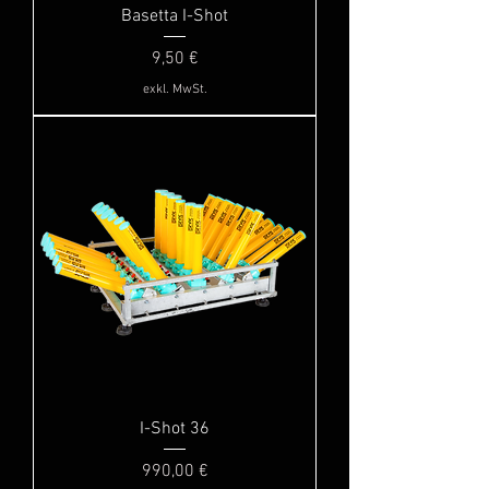
Basetta I-Shot
Preis
9,50 €
exkl. MwSt.
I-Shot 36
Preis
990,00 €