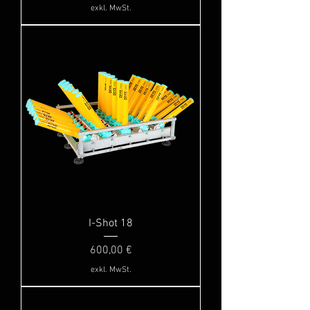
exkl. MwSt.
I-Shot 18
Preis
600,00 €
exkl. MwSt.