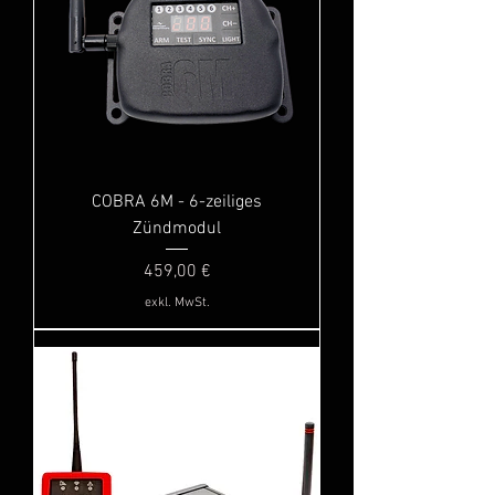
COBRA 6M - 6-zeiliges
Zündmodul
Preis
459,00 €
exkl. MwSt.