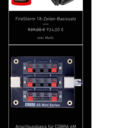
FireStorm 18-Zeilen-Basissatz
Standardpreis
Sale-Preis
939,00 €
924,00 €
exkl. MwSt.
Anschlussbasis für COBRA 6M