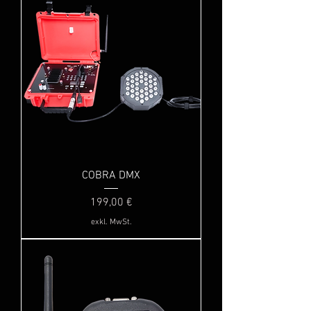
COBRA DMX
Preis
199,00 €
exkl. MwSt.