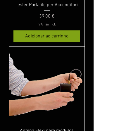
Tester Portatile per Accenditori
Preço
39,00 €
IVA não incl.
Adicionar ao carrinho
Antena Flexi para módulos