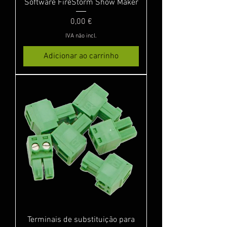
Software FireStorm Show Maker
Preço
0,00 €
IVA não incl.
Adicionar ao carrinho
Terminais de substituição para