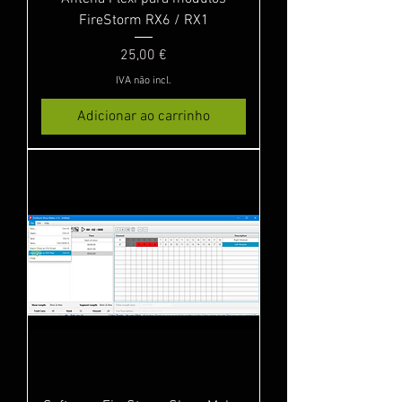
FireStorm RX6 / RX1
Preço
25,00 €
IVA não incl.
Adicionar ao carrinho