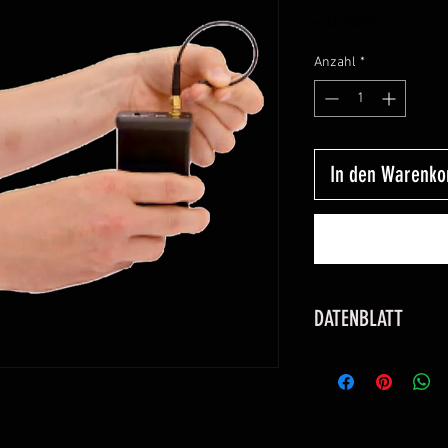
exkl. MwSt.
Anzahl
*
In den Warenko
DATENBLATT
Klicken Sie
HIER
um
anzuzeigen und he
Klicken Sie
HIER
, 
den beiden Firest