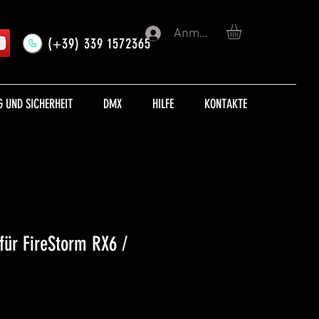
Anmelden
(+39) 339 1572365
 UND SICHERHEIT
DMX
HILFE
KONTAKTE
für FireStorm RX6 /