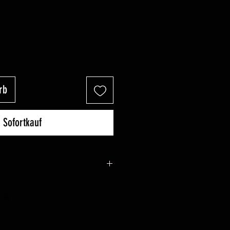
rb
Sofortkauf
 das Systemdatenblatt
runterzuladen
um die Unterschiede zwischen
orm-Mastern TX1 und TX2