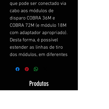
que pode ser conectado via
cabo aos módulos de
disparo COBRA 36M e
COBRA 72M (e módulo 18M
com adaptador apropriado).
Desta forma, é possível
estender as linhas de tiro
dos módulos, em diferentes
posições.
O COBRA 18S Slat é
alimentado exclusivamente
Produtos
por cabo, diretamente do
módulo, e permite disparar
relacionados
simultaneamente em várias
posições, na mesma linha