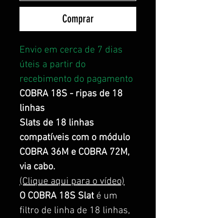
Comprar
Envio em cerca de 7 dias
úteis a partir do
recebimento do pagamento
COBRA 18S - ripas de 18
linhas
Slats de 18 linhas
compatíveis com o módulo
COBRA 36M e COBRA 72M,
via cabo.
(Clique aqui para o vídeo)
O COBRA 18S Slat
é um
filtro de linha de 18 linhas,