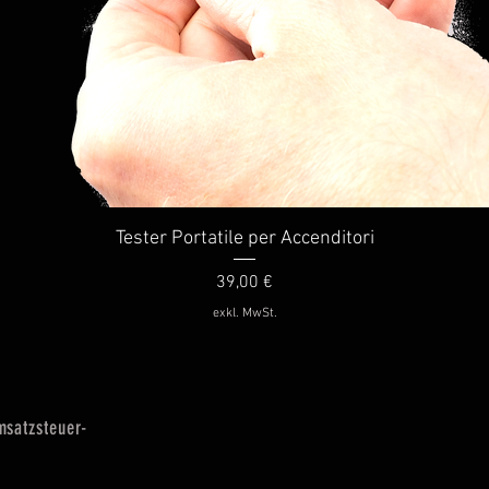
Schnellansicht
Tester Portatile per Accenditori
Preis
39,00 €
exkl. MwSt.
msatzsteuer-