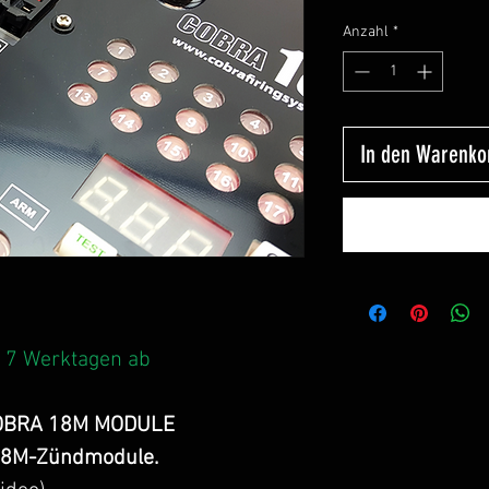
Anzahl
*
In den Warenko
. 7 Werktagen ab
OBRA 18M MODULE
 18M-Zündmodule.