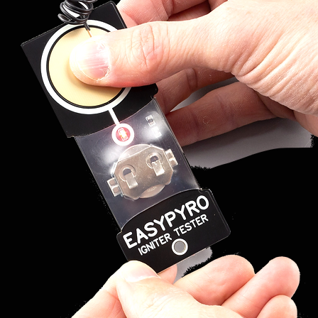
amellen anzuschließen, da die
e haben. Während der
ht es aus, die verschiedenen
el an das 18M-Zündmodul
wird von Breena Fireworks in
um unter Vorbehalt der
.
erem Lager eingegangen sind,
ch Umfang der Arbeiten in den
nstallieren und die Rücksendung
nlassen.