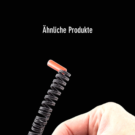
Ähnliche Produkte
hen: Mit einem einzigen Modul
wachen verwaltet werden, indem
 Reihe geschaltet werden, eine
rt: Die Lamellen werden vom
rsorgt. Daher reicht es aus, ein
chalten, um auch alle anderen
. Nützlich zum Schießen über
und in Positionen, die nicht
 Es ist möglich, die Zünder vor