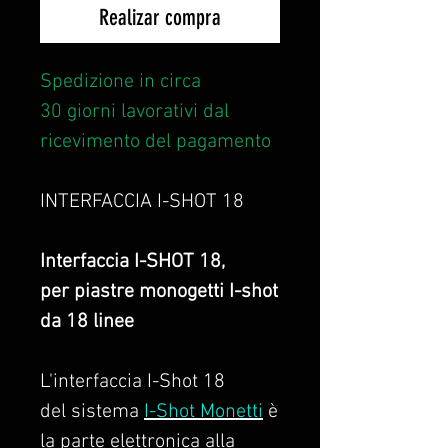
Realizar compra
Spedizione in circa
30 giorni lavorativi dal
ricevimento del pagamento
INTERFACCIA I-SHOT 18
Interfaccia I-SHOT 18,
per piastre monogetti I-shot
da 18 linee
L'interfaccia I-Shot 18
del sistema
I-Shot Monetti
è
la parte elettronica alla