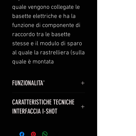
quale vengono collegate le
basette elettriche e ha la
funzione di componente di
raccordo tra le basette
stesse e il modulo di sparo
al quale la rastrelliera (sulla
quale è montata
l'interfaccia) viene collegata.
FUNZIONALITA'
Per il sistema di sparo
Interfaccia di collegamento dei
COBRA sono disponibili 2
CARATTERISTICHE TECNICHE
monogetti con innesto rapido I-
diverse interfacce, da 18
INTERFACCIA I-SHOT
Shot Monetti con il sistema di
linee o da 36 linee. Ogni
sparo COBRA
interfaccia ha uno specifico
Corrente
0,6A
La corrente
connettore con il quale si
minima di
minima di