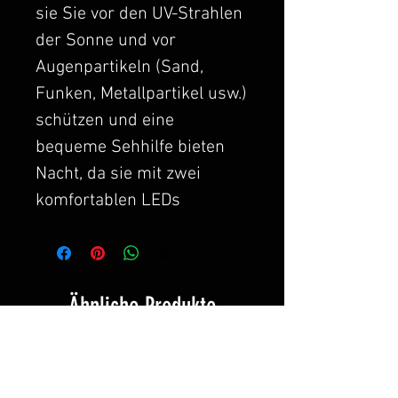
sie Sie vor den UV-Strahlen
der Sonne und vor
Augenpartikeln (Sand,
Funken, Metallpartikel usw.)
schützen und eine
bequeme Sehhilfe bieten
Nacht, da sie mit zwei
komfortablen LEDs
ausgestattet sind, mit
denen Sie während des
Schusses ohne Hilfe von
Ähnliche Produkte
Taschenlampen oder
anderen Geräten arbeiten
können.
Novità!
L1154-Alkalibatterien