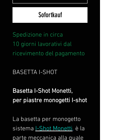
Sofortkauf
Spedizione in circa
10 giorni lavorativi dal
ricevimento del pagamento
BASETTA I-SHOT
Basetta I-Shot Monetti,
per piastre monogetti I-shot
La basetta per monogetto
sistema
I-Shot Monetti
,
è la
parte meccanica alla quale