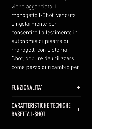
viene agganciato il
monogetto I-Shot, venduta
singolarmente per
consentire l'allestimento in
autonomia di piastre di
monogetti con sistema I-
Shot, oppure da utilizzarsi
come pezzo di ricambio per
le piastre già esistenti.
FUNZIONALITA'
E' possibile installare le
Utilizzo di monogetti con innesto
basette sulle rastrelliere già
CARATTERISTICHE TECNICHE
rapido I-Shot Monetti
in vostro possesso,
BASETTA I-SHOT
collegandole all'interfaccia
da 18 o da 36 linee, per