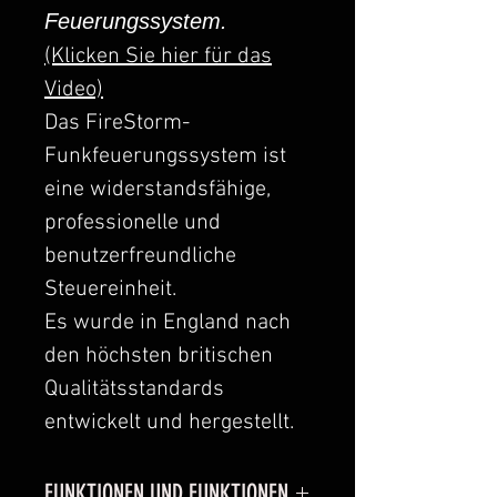
Feuerungssystem.
(Klicken Sie hier für das
Video)
Das FireStorm-
Funkfeuerungssystem ist
eine widerstandsfähige,
professionelle und
benutzerfreundliche
Steuereinheit.
Es wurde in England nach
den höchsten britischen
Qualitätsstandards
entwickelt und hergestellt.
Es wurde speziell für die
sichere, professionelle und
FUNKTIONEN UND FUNKTIONEN